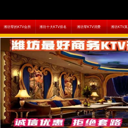
潍坊荤的KTV会所
潍坊十大KTV排名
潍坊荤KTV消费
潍坊KTV