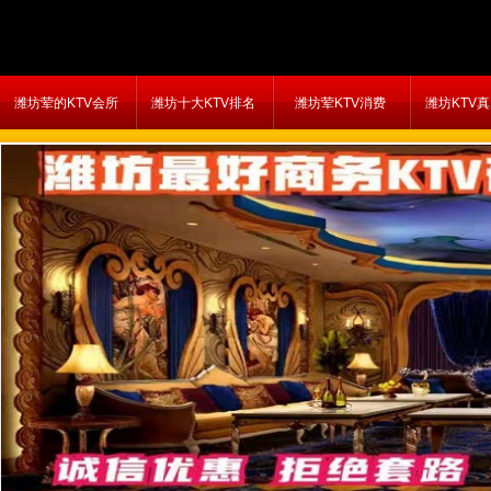
潍坊荤的KTV会所
潍坊十大KTV排名
潍坊荤KTV消费
潍坊KTV