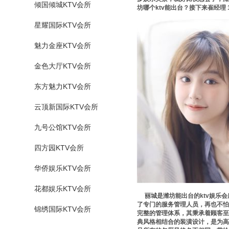
倾国倾城KTV会所
坊哪个ktv能出台？接下来崔经理 
星耀国际KTV会所
魅力金座KTV会所
金色大厅KTV会所
东方魅力KTV会所
云顶新国际KTV会所
九号公馆KTV会所
四方园KTV会所
华侨娱乐KTV会所
花都娱乐KTV会所
丽城是潍坊能出台的ktv娱乐会
了专门的服务管理人员，再也不怕
锦绣国际KTV会所
完整的管理体系，其秉承着顾客至
典风格相结合的装潢设计，是为高